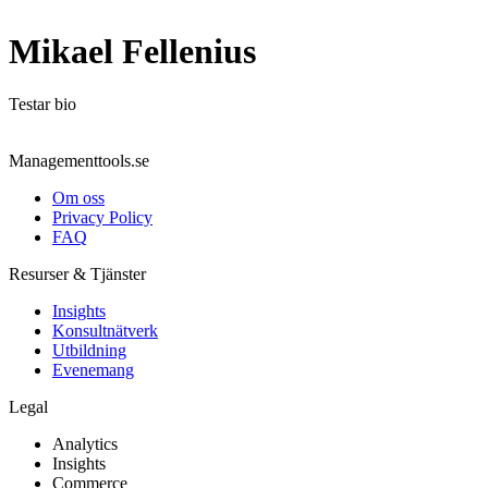
Mikael Fellenius
Testar bio
Managementtools.se
Om oss
Privacy Policy
FAQ
Resurser & Tjänster
Insights
Konsultnätverk
Utbildning
Evenemang
Legal
Analytics
Insights
Commerce